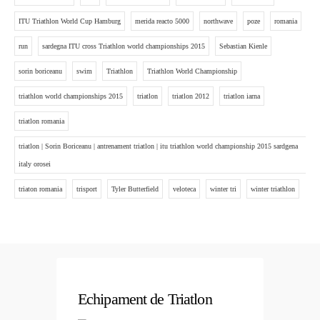
ITU Triathlon World Cup Hamburg
merida reacto 5000
northwave
poze
romania
run
sardegna ITU cross Triathlon world championships 2015
Sebastian Kienle
sorin boriceanu
swim
Triathlon
Triathlon World Championship
triathlon world championships 2015
triatlon
triatlon 2012
triatlon iarna
triatlon romania
triatlon | Sorin Boriceanu | antrenament triatlon | itu triathlon world championship 2015 sardgena
italy orosei
triaton romania
trisport
Tyler Butterfield
veloteca
winter tri
winter triathlon
Echipament de Triatlon