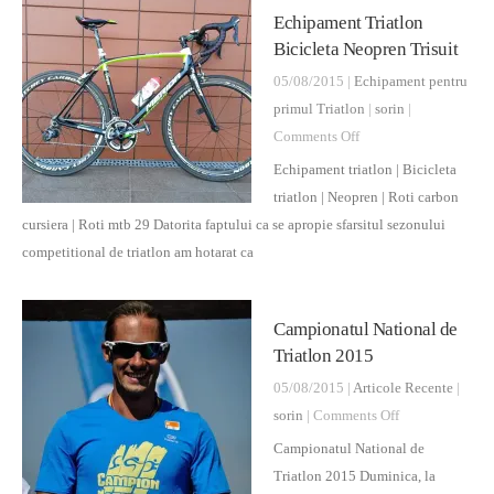
Echipament Triatlon
Bicicleta Neopren Trisuit
05/08/2015 |
Echipament pentru
primul Triatlon
|
sorin
|
on
Comments Off
Echipament
Echipament triatlon | Bicicleta
Triatlon
triatlon | Neopren | Roti carbon
Bicicleta
cursiera | Roti mtb 29 Datorita faptului ca se apropie sfarsitul sezonului
Neopren
competitional de triatlon am hotarat ca
Trisuit
Campionatul National de
Triatlon 2015
05/08/2015 |
Articole Recente
|
on
sorin
|
Comments Off
Campionatul
Campionatul National de
National
Triatlon 2015 Duminica, la