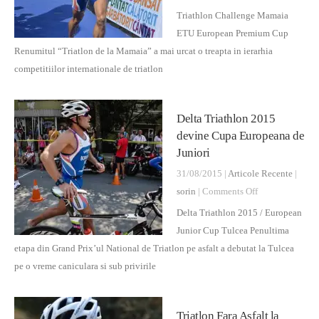
Triathlon
Triathlon Challenge Mamaia
Challenge
ETU European Premium Cup
Mamaia
Renumitul “Triatlon de la Mamaia” a mai urcat o treapta in ierarhia
ETU
competitiilor internationale de triatlon
European
Premium
Delta Triathlon 2015
Cup
devine Cupa Europeana de
Juniori
31/08/2015 |
Articole Recente
|
on
sorin
|
Comments Off
Delta
Delta Triathlon 2015 / European
Triathlon
Junior Cup Tulcea Penultima
2015
etapa din Grand Prix’ul National de Triatlon pe asfalt a debutat la Tulcea
devine
pe o vreme caniculara si sub privirile
Cupa
Europeana
Triatlon Fara Asfalt la
de