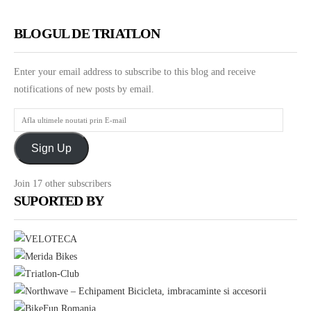
BLOGUL DE TRIATLON
Enter your email address to subscribe to this blog and receive
notifications of new posts by email.
Afla
ultimele
Sign Up
noutati
prin
Join 17 other subscribers
E-
SUPORTED BY
mail