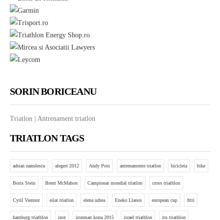
SORIN BORICEANU
Triatlon | Antrenament triatlon
TRIATLON TAGS
adrian nanulescu
alegeri 2012
Andy Pots
antrenamente triatlon
bicicleta
bike
Boris Stein
Brent McMahon
Campionat mondial triatlon
cross triathlon
Cyril Viennot
eilat triatlon
elena udrea
Eneko Llanos
european cup
frtri
hamburg triathlon
inot
ironman kona 2015
israel triathlon
itu triathlon