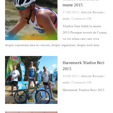
munte 2015
Juniori
17/08/2015 |
Articole Recente
|
on
sorin
|
Comments Off
Triatlon
Triatlon Fara Asfalt la munte
Fara
2015 Proaspat revenit de Cerasu,
Asfalt
va voi relata cate cate ceva
la
despre experienta mea la concurs, despre organizare, despre noul meu
munte
2015
Haromszek Triatlon Reci
2015
10/08/2015 |
Articole Recente
|
on
sorin
|
Comments Off
Haromszek
Haromszek Triatlon Reci 2015
Triatlon
Reci
2015