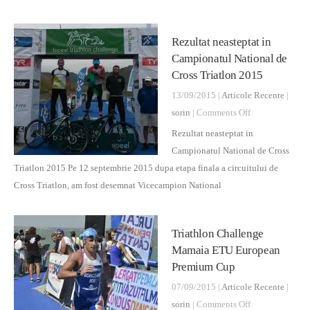
buna
!
Rezultat neasteptat in
!
Campionatul National de
!
Cross Triatlon 2015
Voi
concura
13/09/2015 |
Articole Recente
|
la
on
sorin
|
Comments Off
Campionatul
Rezultat
Rezultat neasteptat in
Mondial
neasteptat
Campionatul National de Cross
de
in
Triatlon 2015 Pe 12 septembrie 2015 dupa etapa finala a circuitului de
Cross
Campionatul
Cross Triatlon, am fost desemnat Vicecampion National
Triatlon
National
de
Triathlon Challenge
Cross
Mamaia ETU European
Triatlon
Premium Cup
2015
07/09/2015 |
Articole Recente
|
on
sorin
|
Comments Off