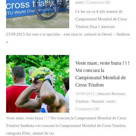
on
sorin
|
Comments Off
Ce
Ce fac eu cu 4 zile inainte de
fac
Campionatul Mondial de Cross
eu
Triatlon Ziua 1 miercuri
cu
23.09.2015 Azi este o zi speciala – este ziua in calatori in Orosei – Sardinia
4
o
zile
inainte
Veste mare, veste buna ! ! !
de
Voi concura la
Campionatul
Campionatul Mondial de
Mondial
Cross Triatlon
18/09/2015 |
Articole Recente
,
Triatlon - Noutati
|
sorin
|
on
Comments Off
Veste
Veste mare, veste buna ! ! ! Voi concura la Campionatul Mondial de Cross
mare,
Triatlon Sambata voi concura la Campionatul Mondial de Cross Triatlon,
veste
categoria Elite, alaturi de cei