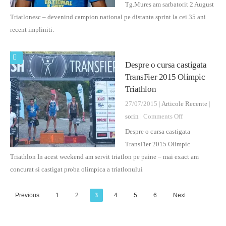
de
Tg.Mures am sarbatorit 2 August
Triatlon
Triatlonesc – devenind campion national pe distanta sprint la cei 35 ani
2015
recent impliniti.
Despre o cursa castigata
TransFier 2015 Olimpic
Triathlon
27/07/2015 |
Articole Recente
|
on
sorin
|
Comments Off
Despre
Despre o cursa castigata
o
TransFier 2015 Olimpic
cursa
Triathlon In acest weekend am servit triatlon pe paine – mai exact am
castigata
concurat si castigat proba olimpica a triatlonului
TransFier
2015
Previous
1
2
3
4
5
6
Next
Olimpic
Triathlon