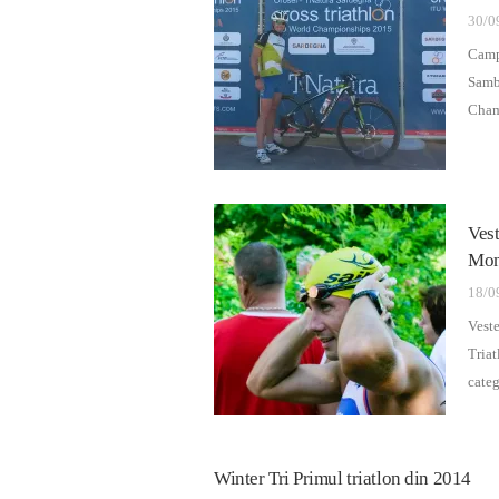
30/0
Camp
Samb
Cham
Vest
Mond
18/0
Veste
Tria
categ
Winter Tri Primul triatlon din 2014