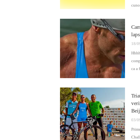
cuno
Camp
laps
18/0
Hhhh
compe
ca a 
Tri
veri
Bei
03/0
Prim
Chall