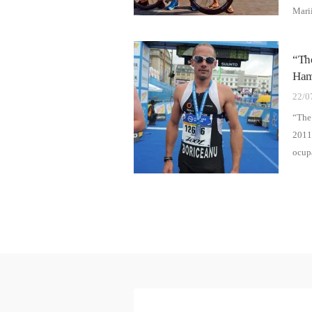
Marii
“Th
Ham
22/0
“The
2011 
ocupa