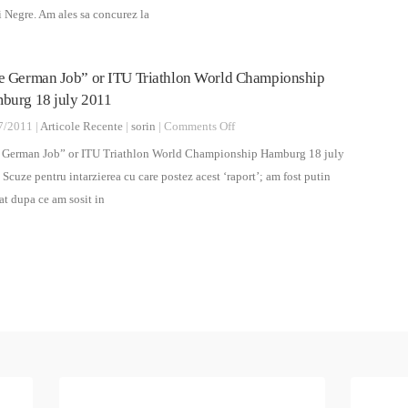
Mamaia
 Negre. Am ales sa concurez la
total
2011
sau
e German Job” or ITU Triathlon World Championship
‘Ultima
burg 18 july 2011
proba
de
on
7/2011 |
Articole Recente
|
sorin
|
Comments Off
verificare’
“The
 German Job” or ITU Triathlon World Championship Hamburg 18 july
inaintea
German
Scuze pentru intarzierea cu care postez acest ‘raport’; am fost putin
Campionatului
Job”
t dupa ce am sosit in
Mondial
or
de
ITU
Triathlon,
Triathlon
Beijing
World
–
Championship
China
Hamburg
18
july
2011