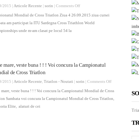
on
9/2015 |
Articole Recente
|
sorin
|
Comments Off
Rezumat
ionatul Mondial de Cross Triatlon Ziua 4 26.09.2015 ziua cursei
la
ata am participat la ITU Sardegna Cross Triathlon World
Campionatul
pionships unde m-am clasat pe locul 54 la
Mondial
de
Cross
Triatlon
e mare, veste buna ! ! ! Voi concura la Campionatul
ial de Cross Triatlon
on
9/2015 |
Articole Recente
,
Triatlon - Noutati
|
sorin
|
Comments Off
Veste
 mare, veste buna ! ! ! Voi concura la Campionatul Mondial de Cross
SO
mare,
tlon Sambata voi concura la Campionatul Mondial de Cross Triatlon,
veste
oria Elite, alaturi de cei
Tria
buna
!
TR
!
!