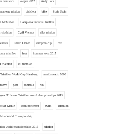
an nanulescu
alegeri 2012
Andy Pots
enamente triatlon
bicicleta
bike
Boris Stein
nt McMahon
Campionat mondial triatlon
s triathlon
Cyril Viennot
eilat triatlon
a udrea
Eneko Llanos
european cup
frtri
urg triathlon
inot
ironman kona 2015
l triathlon
itu triathlon
 Triathlon World Cup Hamburg
merida reacto 5000
hwave
poze
romania
run
egna ITU cross Triathlon world championships 2015
stian Kienle
sorin boriceanu
swim
Triathlon
thlon World Championship
thlon world championships 2015
triatlon