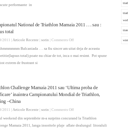
Merida
tria
si
scute performante in
Bikes
Secrete
tria
2012
dezvaluite
worl
ionatul National de Triathlon Mamaia 2011 . . . sau :
de
tria
us total
Sorin
on
9/2011 |
Articole Recente
|
sorin
|
Comments Off
Boriceanu
wint
Campionatul
hmmmmmm Balcaniada . . . sa fiu sincer am uitat deja de aceasta
National
titie(lapsus total) poate nu chiar de tot, inca o mai resimt. Pot spune
de
fost extrem de frustrant si
Triathlon
Mamaia
2011
athlon Challenge Mamaia 2011 sau ‘Ultima proba de
.
ficare’ inaintea Campionatului Mondial de Triathlon,
.
jing –China
.
on
9/2011 |
Articole Recente
|
sorin
|
Comments Off
sau
Triathlon
ul weekend din septembrie m-a surprins concurand la Triathlon
:
Challenge
enge Mamaia 2011, langa insoritele plaje aflate dealungul litoraluli
lapsus