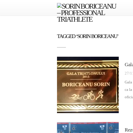
TAGGED ‘SORIN BORICEANU’
Gal
27/1
Gala 
ca la
ofici
Rez