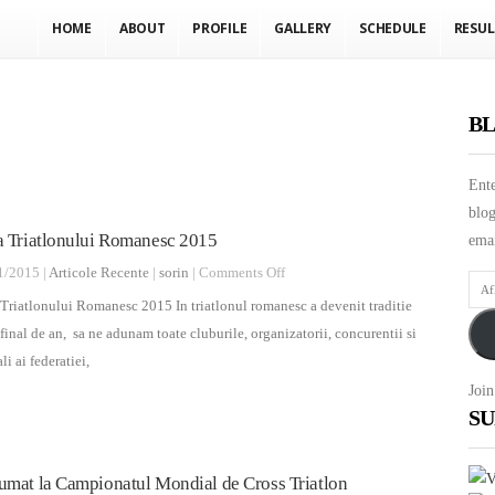
HOME
ABOUT
PROFILE
GALLERY
SCHEDULE
RESUL
BL
Ente
blog
a Triatlonului Romanesc 2015
emai
on
1/2015 |
Articole Recente
|
sorin
|
Comments Off
Afla
Gala
Triatlonului Romanesc 2015 In triatlonul romanesc a devenit traditie
ulti
Triatlonului
 final de an, sa ne adunam toate cluburile, organizatorii, concurentii si
nout
Romanesc
ali ai federatiei,
prin
2015
Join
E-
SU
mail
umat la Campionatul Mondial de Cross Triatlon