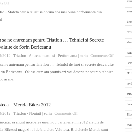
adri
on
s Off
Voi
Winter
concura
antr
ic – Stafeta care a reusit sa obtina cea mai buna performanta din
Tri
la
ul
Bre
Primul
Campionatul
triatlon
cros
Mondial
sa ne antrenam pentru Triatlon . . . Tehnici si Secrete
din
de
elen
aluite de Sorin Boriceanu
2014
Cross
hamb
on
3/2012 |
Triatlon - Antrenament - si - Performanta
|
sorin
|
Comments Off
Triatlon
Cum
israe
a ne antrenam pentru Triatlon . . . Tehnici de inot si Secrete dezvaluite
sa
rin Boriceanu Ok asa cum am promis azi voi descrie pe scurt o tehnica
ITU
ne
ot in apa
nort
antrenam
pentru
sard
Triatlon
oteca – Merida Bikes 2012
Seba
.
on
3/2012 |
Triatlon - Noutati
|
sorin
|
Comments Off
.
Tria
Veloteca
.
incatat sa anunt inceperea unui nou parteneriat in 2012 alaturi de
tria
–
Tehnici
a-Bikes si magazinul de biciclete Veloteca. Bicicletele Merida sunt