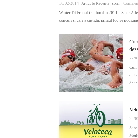
16/02/2014 |
Articole Recente
|
sorin
|
Comment
Winter Tri Primul triatlon din 2014 – SmartAtlet
concurs si care a castigat primul loc pe podium
Cum 
dezv
22/0
Cum s
de So
de in
Vel
20/0
Sunt 
Merid