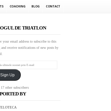
TS
COACHING
BLOG
CONTACT
OGUL DE TRIATLON
r your email address to subscribe to this
 and receive notifications of new posts by
l.
mele
Sign Up
ati
 17 other subscribers
PORTED BY