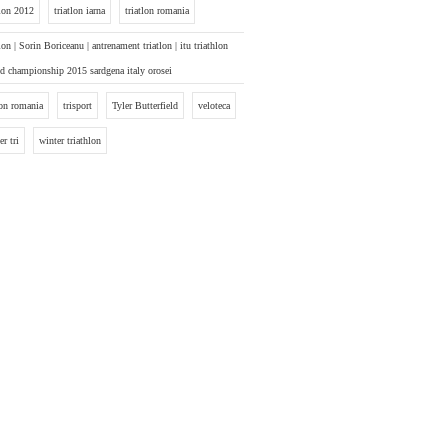
tlon 2012
triatlon iarna
triatlon romania
tlon | Sorin Boriceanu | antrenament triatlon | itu triathlon
d championship 2015 sardgena italy orosei
ton romania
trisport
Tyler Butterfield
veloteca
er tri
winter triathlon